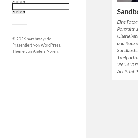
Suchen
Sandb
Suchen
Eine Foto
Portraits 
Überleben
© 2026
sarahmayr.de
.
und Konzen
Präsentiert von
WordPress
.
Sandboste
Theme von
Anders Norén
.
Titelportra
29.04.2013
Art Print 