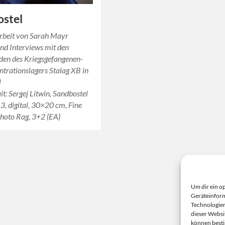
ostel
arbeit von Sarah Mayr
und Interviews mit den
den des Kriegsgefangenen-
trationslagers Stalag XB in
l
it: Sergej Litwin, Sandbostel
, digital, 30×20 cm, Fine
Photo Rag, 3+2 (EA)
Um dir ein o
Geräteinform
Technologien
dieser Websi
können best